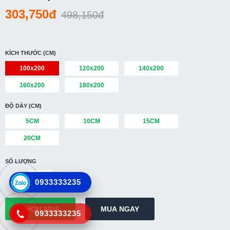
303,750đ
498,150đ
Cửa hàng
So sánh
Yêu thích(0)
KÍCH THƯỚC (CM)
100x200
120x200
140x200
160x200
180x200
ĐỘ DÀY (CM)
5CM
10CM
15CM
20CM
SỐ LƯỢNG
0933333235
0933333235