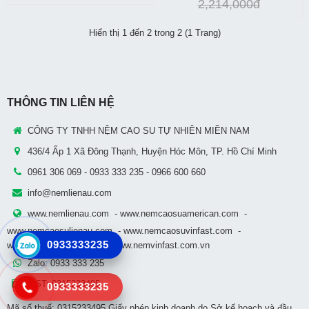
2,214,000đ
Cửa hàng
Hiển thị 1 đến 2 trong 2 (1 Trang)
So sánh
Yêu thích(0)
THÔNG TIN LIÊN HỆ
CÔNG TY TNHH NỆM CAO SU TỰ NHIÊN MIỀN NAM
436/4 Ấp 1 Xã Đông Thạnh, Huyện Hóc Môn, TP. Hồ Chí Minh
0961 306 069 - 0933 333 235 - 0966 600 660
info@nemlienau.com
www.nemlienau.com
-
www.nemcaosuamerican.com
-
www.nemcaosulienau.com
-
www.nemcaosuvinfast.com
-
0933333235
www.nemmiennam.com
-
www.nemvinfast.com.vn
Zalo: 0933 333 235
MST: 0315233495
0933333235
Mã số thuế: 0315233495 Giấy phép kinh doanh do Sở kế hoạch và đầu