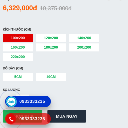
6,329,000đ
10,375,000đ
Cửa hàng
So sánh
Yêu thích(0)
KÍCH THƯỚC (CM)
100x200
120x200
140x200
160x200
180x200
200x200
220x200
ĐỘ DÀY (CM)
5CM
10CM
SỐ LƯỢNG
0933333235
0933333235